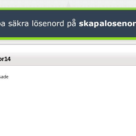
or14
sade