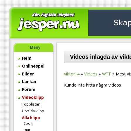
Meny
Videos inlagda av vikt
Hem
Onlinespel
Bilder
viktor14
Videos
WTF
Mest vi
Länkar
Kunde inte hitta några videos
Forum
Videoklipp
Topplistan
Utvalda klipp
Alla klipp
Coolt
Djur