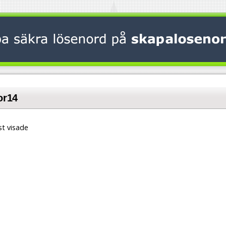
or14
t visade