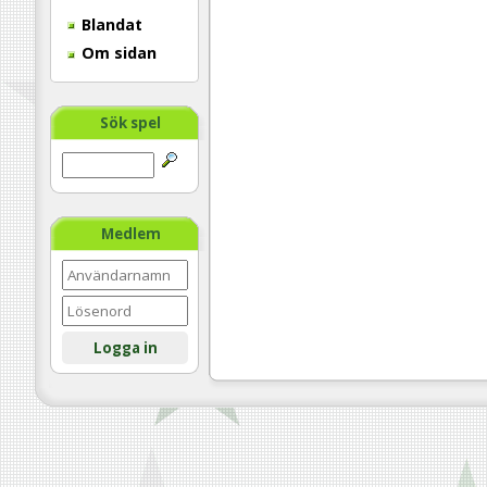
Blandat
Om sidan
Sök spel
Medlem
Logga in