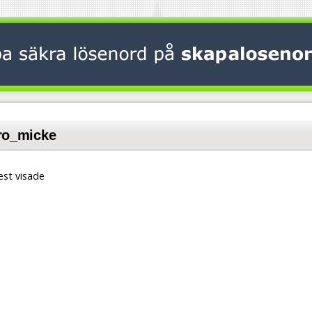
cro_micke
st visade