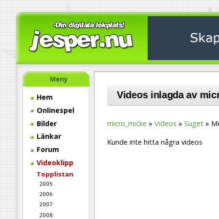
Meny
Videos inlagda av mi
Hem
Onlinespel
Bilder
micro_micke
Videos
Suget
Me
Länkar
Kunde inte hitta några videos
Forum
Videoklipp
Topplistan
2005
2006
2007
2008