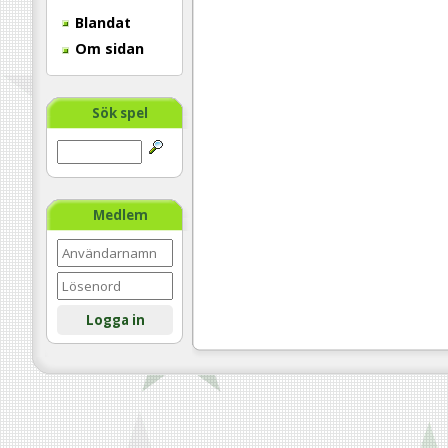
Blandat
Om sidan
Sök spel
Medlem
Logga in