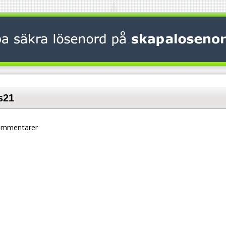
s21
ommentarer