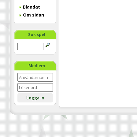
Blandat
Om sidan
Sök spel
Medlem
Logga in