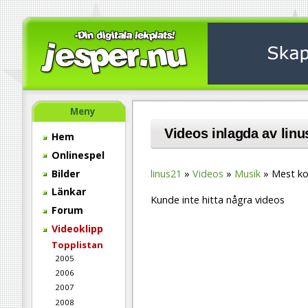
Meny
Videos inlagda av linu
Hem
Onlinespel
Bilder
linus21
Videos
Musik
Mest k
Länkar
Kunde inte hitta några videos
Forum
Videoklipp
Topplistan
2005
2006
2007
2008