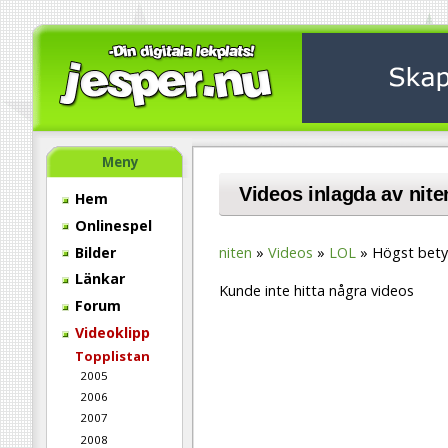
Meny
Videos inlagda av nite
Hem
Onlinespel
Bilder
niten
Videos
LOL
Högst bet
Länkar
Kunde inte hitta några videos
Forum
Videoklipp
Topplistan
2005
2006
2007
2008