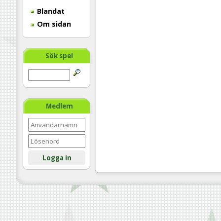
Blandat
Om sidan
Sök spel
Medlem
Logga in