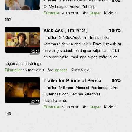
93%
Of My League. Verkar rätt rolig.
Filmtrailer
9 jan 2010
Av:
Jesper
Klick:
7
592
Kick-Ass [ Trailer 2 ]
100%
- Trailer för "Kick-Ass". En film som ska
komma ut den 16 april 2010. Dave Lizewski är
en vanlig student, en dag så väljer han att bli
02:24
en super hjälte, med inga super krafter eller
någon annan träning s
Filmtrailer
15 mar 2010
Av:
jonaaas
Klick:
5 079
Trailer för Prince of Persia
50%
- Trailer för filmen Prince of Persiamed Jake
Gyllenhaal och Gemma Arterton i
huvudrollerna.
02:27
Filmtrailer
4 jun 2010
Av:
Jesper
Klick:
5
143