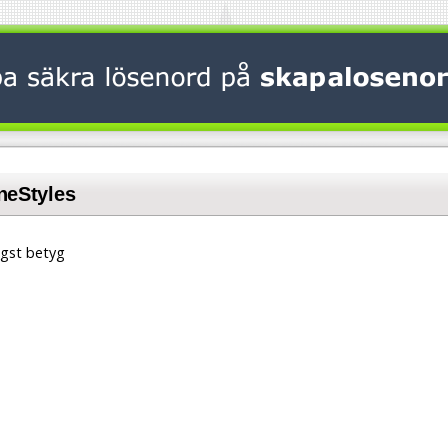
neStyles
gst betyg