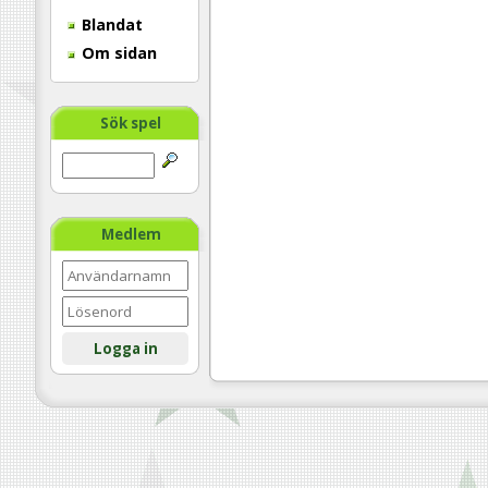
Blandat
Om sidan
Sök spel
Medlem
Logga in