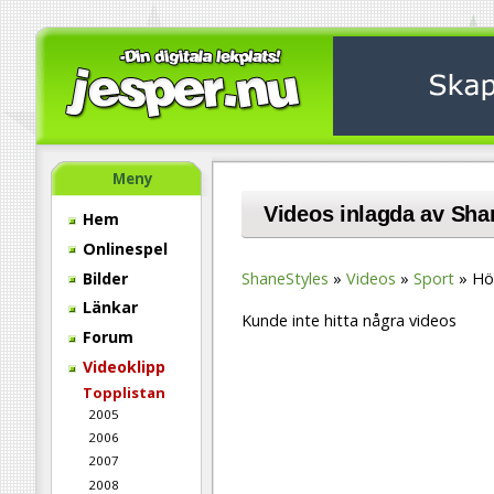
Meny
Videos inlagda av Sha
Hem
Onlinespel
Bilder
ShaneStyles
Videos
Sport
Hö
Länkar
Kunde inte hitta några videos
Forum
Videoklipp
Topplistan
2005
2006
2007
2008