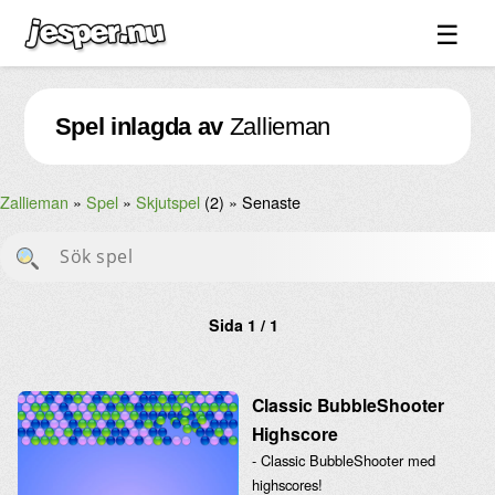
☰
Spel ↓
Spel inlagda av
Zallieman
Bilder ↓
Forum ↓
Zallieman
Spel
Skjutspel
(2)
Senaste
Länkar
Videos
Blandat ↓
Sida 1 / 1
Om sidan ↓
Classic BubbleShooter
Highscore
- Classic BubbleShooter med
highscores!