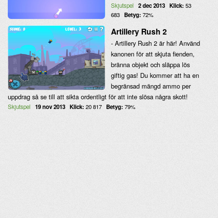
Skjutspel
2 dec 2013
Klick:
53
683
Betyg:
72%
Artillery Rush 2
- Artillery Rush 2 är här! Använd
kanonen för att skjuta fienden,
bränna objekt och släppa lös
giftig gas! Du kommer att ha en
begränsad mängd ammo per
uppdrag så se till att sikta ordentligt för att inte slösa några skott!
Skjutspel
19 nov 2013
Klick:
20 817
Betyg:
79%