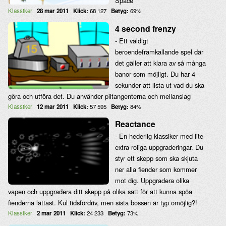
Space
Klassiker
28 mar 2011
Klick:
68 127
Betyg:
69%
4 second frenzy
- Ett väldigt
beroendeframkallande spel där
det gäller att klara av så många
banor som möjligt. Du har 4
sekunder att lista ut vad du ska
göra och utföra det. Du använder piltangenterna och mellanslag
Klassiker
12 mar 2011
Klick:
57 595
Betyg:
84%
Reactance
- En hederlig klassiker med lite
extra roliga uppgraderingar. Du
styr ett skepp som ska skjuta
ner alla fiender som kommer
mot dig. Uppgradera olika
vapen och uppgradera ditt skepp på olika sätt för att kunna spöa
fienderna lättast. Kul tidsfördriv, men sista bossen är typ omöjlig?!
Klassiker
2 mar 2011
Klick:
24 233
Betyg:
73%