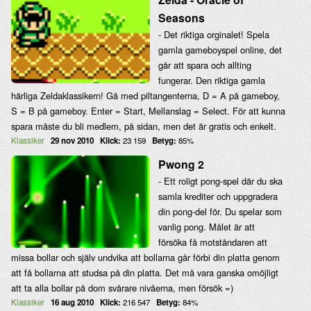
Seasons
- Det riktiga orginalet! Spela
gamla gameboyspel online, det
går att spara och allting
fungerar. Den riktiga gamla
härliga Zeldaklassikern! Gå med piltangenterna, D = A på gameboy,
S = B på gameboy. Enter = Start, Mellanslag = Select. För att kunna
spara måste du bli medlem, på sidan, men det är gratis och enkelt.
Klassiker
29 nov 2010
Klick:
23 159
Betyg:
85%
Pwong 2
- Ett roligt pong-spel där du ska
samla krediter och uppgradera
din pong-del för. Du spelar som
vanlig pong. Målet är att
försöka få motståndaren att
missa bollar och själv undvika att bollarna går förbi din platta genom
att få bollarna att studsa på din platta. Det må vara ganska omöjligt
att ta alla bollar på dom svårare nivåerna, men försök =)
Klassiker
16 aug 2010
Klick:
216 547
Betyg:
84%