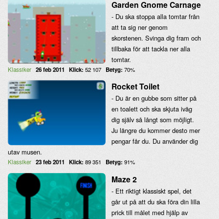
Garden Gnome Carnage
- Du ska stoppa alla tomtar från
att ta sig ner genom
skorstenen. Svinga dig fram och
tillbaka för att tackla ner alla
tomtar.
Klassiker
26 feb 2011
Klick:
52 107
Betyg:
70%
Rocket Toilet
- Du är en gubbe som sitter på
en toalett och ska skjuta iväg
dig själv så långt som möjligt.
Ju längre du kommer desto mer
pengar får du. Du använder dig
utav musen.
Klassiker
23 feb 2011
Klick:
89 351
Betyg:
91%
Maze 2
- Ett riktigt klassiskt spel, det
går ut på att du ska föra din lilla
prick till målet med hjälp av