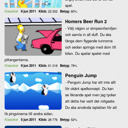
spel.
Klassiker
9 jun 2011
Klick:
22 202
Betyg:
60%
Homers Beer Run 2
- Välj någon ur simpsonfamiljen
och samla in all duff. Du ska
fånga dem flygande tunnorna
och sedan springa med dom till
bilen. Du spelar spelet med
piltangenterna.
Klassiker
9 jun 2011
Klick:
51 218
Betyg:
79%
Penguin Jump
- Penguin Jump har ett inte allt
för okänt spelkoncept. Du kan
se liknande spel men jag tycker
att detta har varit det roligaste.
Du ska använda isplattan för att
få pingvinerna till andra sidan.
Klassiker
5 jun 2011
Klick:
28 776
Betyg:
52%