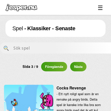
☰
Spel ↓
Spel
- Klassiker - Senaste
Bilder ↓
Forum ↓
Länkar
Videos
Blandat ↓
Sida 3 / 9
Föregående
Nästa
Om sidan ↓
Cocks Revenge
- Ett nytt roligt spel som är en
remake på angry birds. Detta
spel är kanske inte lika bra som
angry birds med det är ett kul