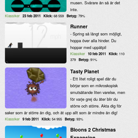
musen. Svårare än så är det
inte.
Klassiker
23 feb 2011
Klick:
68 559
Betyg:
79%
Runner
- Spring så långt som möjligt,
hoppa över alla hinder. Du
hoppar med uppåtpil
Klassiker
10 feb 2011
Klick:
110
379
Betyg:
91%
Tasty Planet
- Ett litet roligt spel där du
börjar som en mikroskopisk
smutsätande liten varelse, men
för varje grej du äter blir du
större och större. Akta dig för
saker som är större än dig, och ät upp allt som är mindre än dig!
Klassiker
9 feb 2011
Klick:
54 955
Betyg:
93%
Bloons 2 Christmas
Expansion