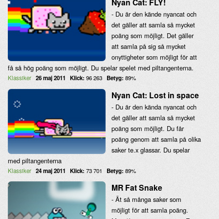
Nyan Cat: FLY!
- Du är den kände nyancat och
det gäller att samla så mycket
poäng som möjligt. Det gäller
att samla på sig så mycket
onyttigheter som möjligt för att
få så hög poäng som möjligt. Du spelar spelet med piltangenterna.
Klassiker
26 maj 2011
Klick:
96 263
Betyg:
89%
Nyan Cat: Lost in space
- Du är den kända nyancat och
det gäller att samla så mycket
poäng som möjligt. Du får
poäng genom att samla på olika
saker te.x glassar. Du spelar
med piltangenterna
Klassiker
24 maj 2011
Klick:
73 701
Betyg:
89%
MR Fat Snake
- Ät så många saker som
möjligt för att samla poäng.