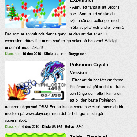
- Ännu ett fantastiskt Bloons
spel. Som alltid så ska du
skjuta sönder ballonger med
hjälp av pilar och andra föremål.
Det som är annorlunda denna gång, är den att det är en jul
expansion, därav lite andra små roliga saker på banorna! Väldigt
underhållande såklart!
Klassiker
16 dec 2010
Klick:
325 417
Betyg:
89%
Pokemon Crystal
Version
- Efter att du har fått din första
Pokémon så gäller det att träna
och fånga dem alla i kamp om
att bli den bästa Pokémon
tränaren någonsin! OBS! För att kunna spara spelet så måste du bli
medlem på www.playr.org, men det är helt gratis och går
supersnabbt.
Klassiker
6 dec 2010
Klick:
86 165
Betyg:
83%
Zelda - Oracle of