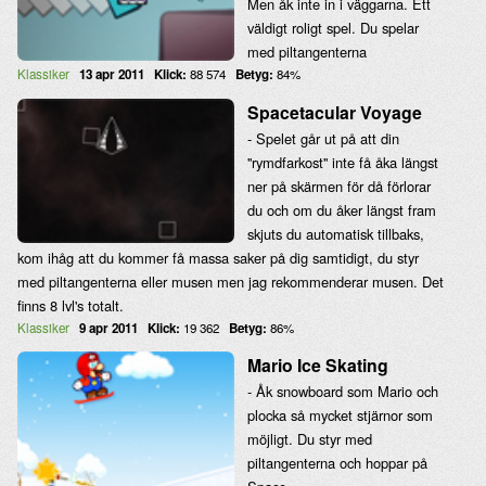
Men åk inte in i väggarna. Ett
väldigt roligt spel. Du spelar
med piltangenterna
Klassiker
13 apr 2011
Klick:
88 574
Betyg:
84%
Spacetacular Voyage
- Spelet går ut på att din
''rymdfarkost'' inte få åka längst
ner på skärmen för då förlorar
du och om du åker längst fram
skjuts du automatisk tillbaks,
kom ihåg att du kommer få massa saker på dig samtidigt, du styr
med piltangenterna eller musen men jag rekommenderar musen. Det
finns 8 lvl's totalt.
Klassiker
9 apr 2011
Klick:
19 362
Betyg:
86%
Mario Ice Skating
- Åk snowboard som Mario och
plocka så mycket stjärnor som
möjligt. Du styr med
piltangenterna och hoppar på