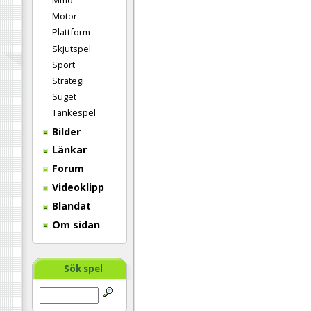
Mmo
Motor
Plattform
Skjutspel
Sport
Strategi
Suget
Tankespel
Bilder
Länkar
Forum
Videoklipp
Blandat
Om sidan
Sök spel