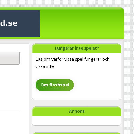
Fungerar inte spelet?
Läs om varför vissa spel fungerar och
vissa inte.
Om flashspel
Annons