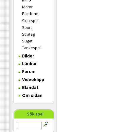
Mmo
Motor
Plattform
Skjutspel
Sport
Strategi
Suget
Tankespel
Bilder
Länkar
Forum
Videoklipp
Blandat
Om sidan
Sök spel