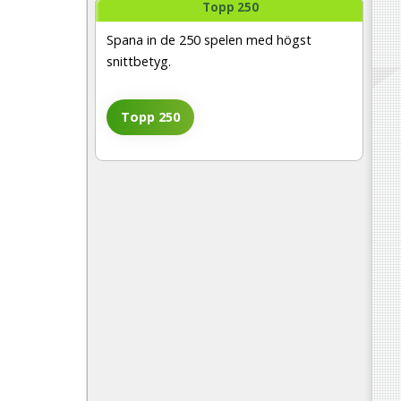
Topp 250
Spana in de 250 spelen med högst
snittbetyg.
Topp 250