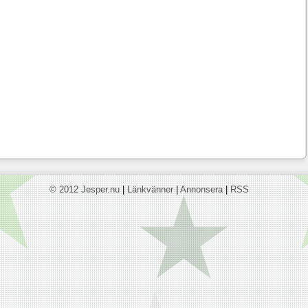
© 2012 Jesper.nu
|
Länkvänner
|
Annonsera
|
RSS