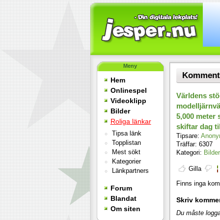
Meny
Kommentar
Hem
Onlinespel
Världens stö
Videoklipp
modelljärnväg
Bilder
5,000 meter 
Roliga länkar
skiftar dag ti
Tipsa länk
Tipsare:
Anonym
Topplistan
Träffar: 6307
Mest sökt
Kategori:
Bilder
Kategorier
Gilla
Länkpartners
Finns inga komm
Forum
Blandat
Skriv komme
Om siten
Du måste logga