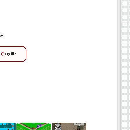
95
Ogilla