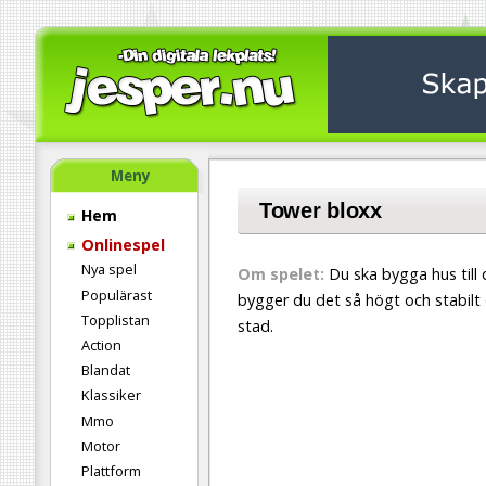
Meny
Tower bloxx
Hem
Onlinespel
Nya spel
Om spelet:
Du ska bygga hus till d
Populärast
bygger du det så högt och stabilt det
Topplistan
stad.
Action
Blandat
Klassiker
Mmo
Motor
Plattform