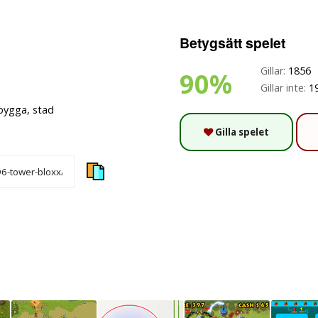
Betygsätt spelet
Gillar:
1856
90%
Gillar inte:
1
bygga, stad
Gilla spelet