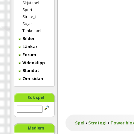
Skjutspel
Sport
Strategi
Suget
Tankespel
Bilder
Länkar
Forum
Videoklipp
Blandat
Om sidan
Sök spel
Spel
›
Strategi
›
Tower blo
Medlem