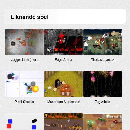
Liknande
spel
Juggerdome (13+)
Rage Arena
The last stand 2
Pixel Shooter
Mushroom Madness 2
Tag Attack