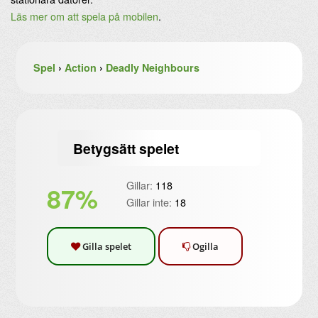
Läs mer om att spela på mobilen
.
Spel
›
Action
›
Deadly Neighbours
Betygsätt spelet
Gillar:
118
87%
Gillar inte:
18
Gilla spelet
Ogilla