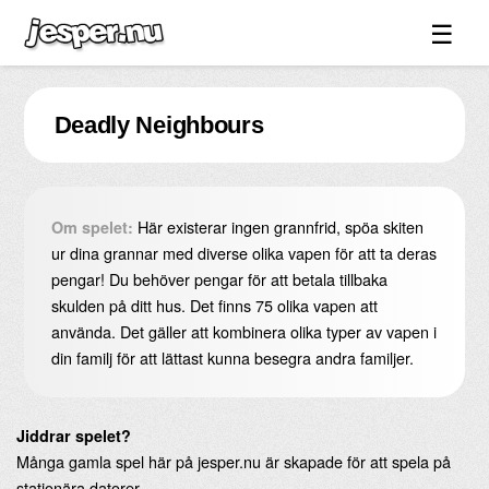
☰
Spel ↓
Deadly Neighbours
Bilder ↓
Forum ↓
Länkar
Här existerar ingen grannfrid, spöa skiten
Om spelet:
Videos
ur dina grannar med diverse olika vapen för att ta deras
pengar! Du behöver pengar för att betala tillbaka
Blandat ↓
skulden på ditt hus. Det finns 75 olika vapen att
använda. Det gäller att kombinera olika typer av vapen i
Om sidan ↓
din familj för att lättast kunna besegra andra familjer.
Jiddrar spelet?
Många gamla spel här på jesper.nu är skapade för att spela på
stationära datorer.